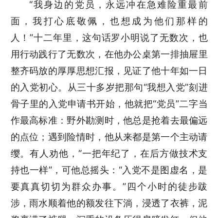
“我身边的党员，永远冲在急难险重最前
面，我打心底敬佩，
也
想成为他们那样的
人
！
”十二年里，这句话罗小明说了无数次，也
用行动践行了无数次
，在他办公桌第一排抽屉里
整齐码放的厚厚思想汇报，见证了他十年如一日
的入党初心
。从三十多岁
把那句
“我想入党”刻进
骨子里的
入党申请书开始，他就把
“党员”二字当
作最高标准：野外勘测时，他总是抢着去最偏远
的点位；遇到险情时，他从来都是第一个主动请
缨。有人劝他，“一把年纪了，在后方做技术支
持也一样”，可他总摇头：“入党不是图虚名，是
要真真切切为群众办事。”四个小时的徒步跋
涉，雨水顺着他的额发往下淌，浸透了衣裤，泥