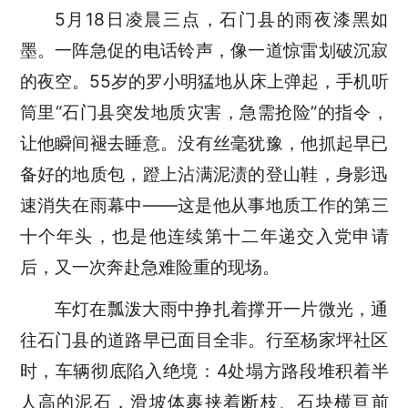
5月18日凌晨三点，石门县的雨夜漆黑如
墨。一阵急促的电话铃声，像一道惊雷划破沉寂
的夜空。55岁的罗小明猛地从床上弹起，
手机
听
筒里
“石门县突发地质灾害，急需抢险”的指令，
让他瞬间褪去睡意。没有丝毫犹豫，他抓起早已
备好的地质包，蹬上沾满泥渍的登山鞋，身影迅
速消失在雨幕中——这是他从事地质工作的第三
十个年头，也是他连续第十二年递交入党申请
后，又一次奔赴急难险重的现场。
车灯在瓢泼大雨中挣扎着撑开一片微光，通
往石门县的道路早已面目全非。行至杨家坪社区
时，车辆彻底陷入绝境：
4处塌方路段堆积着半
人高的泥石，滑坡体裹挟着断枝、石块横亘前