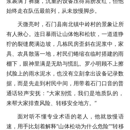
浆裹满了裤腿，沉重的设备压得肩膀发红，但他
始终走在队伍最前列，从未放慢脚步。
天微亮时，
石门县南北镇
中岭村的景象让所
有人揪心。连日暴雨让山体饱和松软，一道道狰
狞的裂缝爬满边坡，几栋民房歪斜在泥浆中，家
具、农具散落一地，村民们蜷缩在临时搭建的雨
棚下，眼神里满是无助与慌乱。罗小明顾不上擦
拭脸上的雨水泥水，也没有立刻拿出设备记录数
据，而是先走到村民中间，用带着石门口音的普
通话轻声安抚：
“大家别慌，我们是地质队的，
来帮大家排查风险、转移安全地方。”
面对听不懂专业术语的老人，他就放慢语
速，用手比划着解释
“山体松动为什么危险”“转移