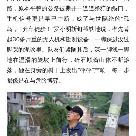
路，原本平整的公路被撕开一道道狰狞的裂口，
手机信号更是早已中断，成了与世隔绝的“孤
岛”。“弃车徒步！”罗小明斩钉截铁地说，率先背
起30多斤重的无人机和勘测设备，一脚踩进没过
脚踝的泥浆里。队友们紧随其后，深一脚浅一脚
地在湿滑的陡坡上前行，碎石顺着山体不断滚
落，砸在身旁的树干上发出“砰砰”声响，每一步
都像是在与危险博弈。