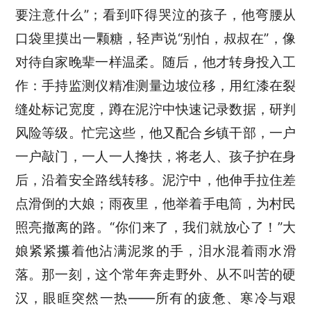
要注意什么”；看到吓得哭泣的孩子，他弯腰从
口袋里摸出一颗糖，轻声说“别怕，叔叔在”，像
对待自家晚辈一样温柔。随后，他才转身投入工
作：手持监测仪精准测量边坡位移，用红漆在裂
缝处标记宽度，蹲在泥泞中快速记录数据，研判
风险等级。忙完这些，他又配合乡镇干部，一户
一户敲门，一人一人搀扶，将老人、孩子护在身
后，沿着安全路线转移。泥泞中，他伸手拉住差
点滑倒的大娘；雨夜里，他举着手电筒，为村民
照亮撤离的路。“你们来了，我们就放心了！”大
娘紧紧攥着他沾满泥浆的手，泪水混着雨水滑
落。那一刻，这个常年奔走野外、从不叫苦的硬
汉，眼眶突然一热——所有的疲惫、寒冷与艰