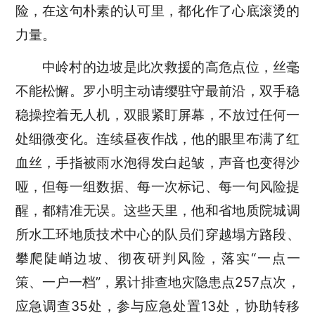
险，在这句朴素的认可里，都化作了心底滚烫的
力量。
中岭村的边坡是此次救援的高危点位，丝毫
不能松懈。罗小明主动请缨驻守最前沿，双手稳
稳操控着无人机，双眼紧盯屏幕，不放过任何一
处细微变化。连续昼夜作战，他的眼里布满了红
血丝，手指被雨水泡得发白起皱，声音也变得沙
哑，但每一组数据、每一次标记、每一句风险提
醒，都精准无误。这些天里，他和
省地质院城调
所水工环地质技术中心的队员们
穿越塌方路段、
攀爬陡峭边坡、彻夜研判风险，落实
“一点一
策、一户一档”，累计排查地灾隐患点257点次，
应急调查35处，参与应急处置13处，协助转移