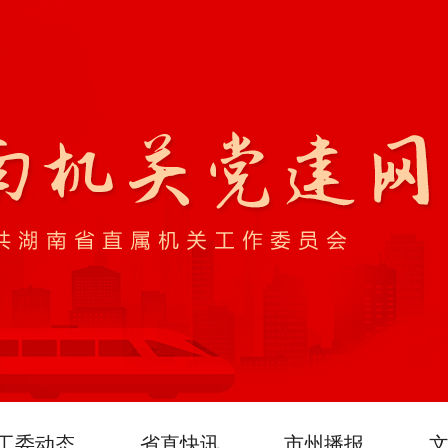
工委动态
省直快讯
市州播报