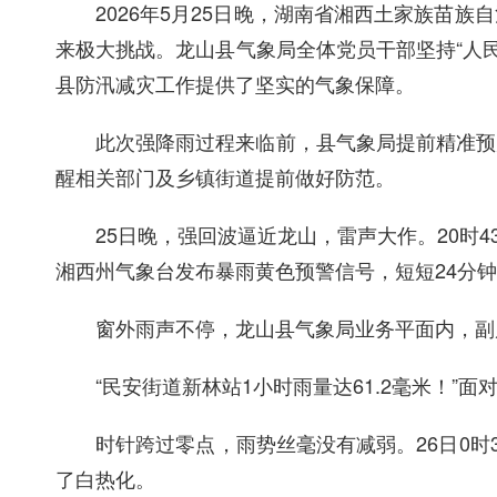
2026年5月25日
晚
，湖南省湘西
土家族苗族
自
来极大挑战。龙山县气象局全体党员干部
坚持
“人
县防汛减灾工作提供了坚实的气象保障。
此次强降雨过程来临前，县气象局提前精准预
醒相关
部门
及乡镇街道
提前做好
防范
。
25日
晚，强回波逼近龙山，雷声大作。
20时4
湘西州气象台发布暴雨黄色预警信号
，
短短
24分钟
窗外雨声不停，龙山县气象局业务平面内，副
“
民安街道新林
站
1小时雨量达61.2毫米
！
”面
时针跨过零点，雨势丝毫没有减弱。
26日0时
了白热化
。