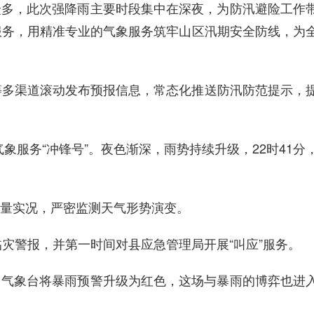
众多，此次
强降雨
主要时段
集中在深夜，
为
防汛避险工作
服务，用精准专业的气象服务筑牢山区
汛期
安全
防线
，为
等多渠道滚动发布预报信息，常态化推送防汛防范提示，
气象服务
“冲锋号”。夜色渐深，雨势持续升级，22时41分
量实况，严密监测天气形势演变。
临灾警报，并第一时间
对县
应急管理局开展
“
叫应
”
服务。
州气象台将
暴雨预警升级为红色，
这场与暴雨的博弈也进