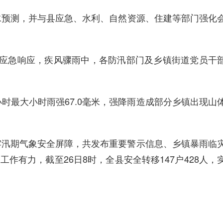
水预测
，
并
与县应急、水利、自然资源、住建等部门强化
级应急响应，疾风骤雨中，
各防汛
部门及乡镇
街道
党员干
小时
最大小时雨强
67.0毫米，强降雨造成部分乡镇出现
山
牢汛期气象安全屏障，
共发布重要警示信息、乡镇暴雨临
灾工作有力，
截至
26日8时，全县安全转移147户428人，