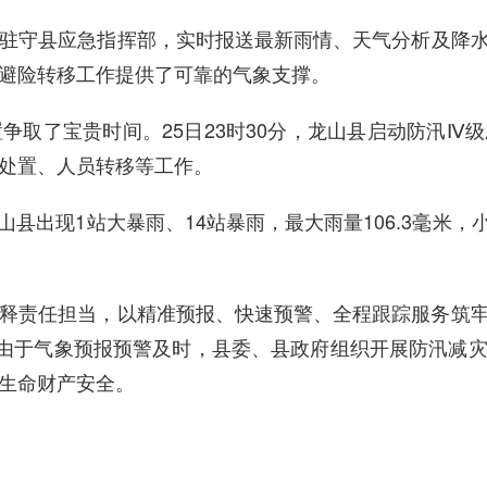
驻守县应急指挥部，实时
报送
最新雨情、
天气
分析
及降
避险转移工作提供
了
可靠
的
气象支撑。
置争取了宝贵时间。
25日23时30分，龙山县启动防汛Ⅳ
处置、人员转移等工作。
龙山县出现1站大暴雨、14站暴雨，
最大雨量
106.3毫米，
释责任担当，以精准预报、快速预警、
全程跟踪
服务筑
由于气象预报预警及时，县委、县政府组织开展防汛减
生命财产安全。