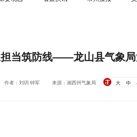
象担当筑防线——龙山县气象
作者：刘玥 钟军
来源：湘西州气象局
大
中