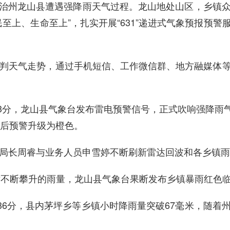
治州龙山县遭遇
强降雨
天气过程。
龙山
地处山区，
乡镇
民至上、生命至上”，
扎实开展
“631”
递进式
气象预报预警
判天气走势，通过手机短信、工作微信群、地方融媒体
3
分，
龙山县
气象台发布雷电预警信号，正式吹响强降雨
后
预警升级为橙色。
局长周睿与业务人员申雪婷不断刷新雷达回波和各乡镇雨
对不断攀升的雨量，龙山县气象台
果断发布乡镇暴雨红色
36分，
县内
茅坪乡等乡镇小时降雨量突破
67毫米，
随着