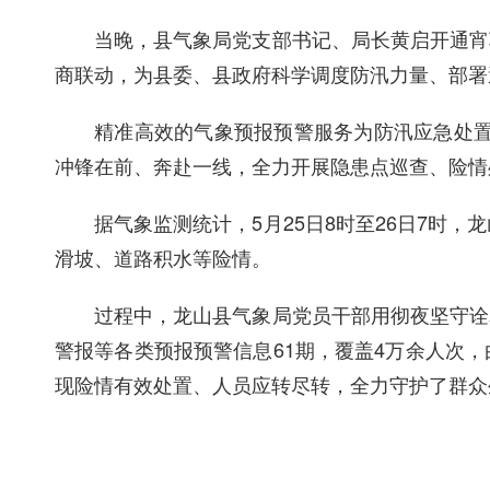
当晚，
县气象局党支部书记、局长黄启开
通宵
商
联动
，为县委、县政府科学调度防汛力量、部署
精准高效的气象
预报
预警服务为防汛应急处
冲锋在前、奔赴一线，
全力
开展隐患
点
巡查、险情
据气象监测统计，
5月25日8时至26日7时，
滑坡、道路积水
等险情
。
过程中，
龙山
县气象局
党员干部
用
彻夜
坚守诠
警报等各类预报预警信息
61期，覆盖4万余人次，
现险情有效处置、人员应转尽转
，
全力守护
了
群众