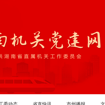
工委动态
省直快讯
市州播报