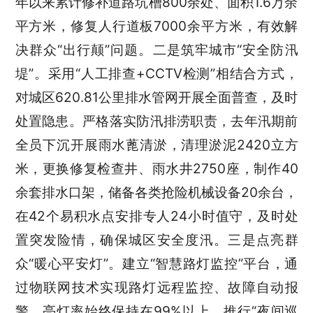
年以来累计修补道路坑槽800余处、面积1.6万余
平方米，修复人行道板7000余平方米，有效解
决群众“出行颠”问题。二是筑牢城市“安全防汛
堤”。采用“人工排查+CCTV检测”相结合方式，
对城区620.81公里排水管网开展全面普查，及时
处置隐患。严格落实防汛排涝职责，去年汛期前
全员下沉开展雨水蓖清淤，清理淤泥2420立方
米，更换修复检查井、雨水井2750座，制作40
余套排水口架，储备各类抢险机械设备20余台，
在42个易积水点安排专人24小时值守，及时处
置突发险情，确保城区安全度汛。三是点亮群
众“暖心平安灯”。建立“智慧路灯监控”平台，通
过物联网技术实现路灯远程监控、故障自动报
警，亮灯率始终保持在99%以上。推行“夜间巡