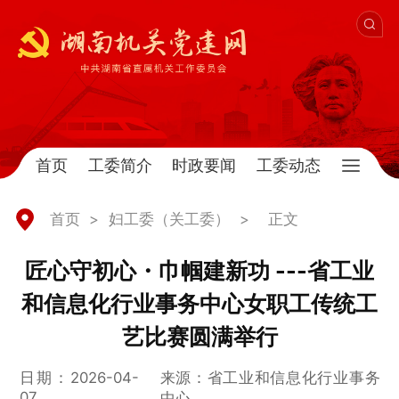
首页
工委简介
时政要闻
工委动态
首页
>
妇工委（关工委）
>
正文
匠心守初心・巾帼建新功 ---省工业
和信息化行业事务中心女职工传统工
艺比赛圆满举行
日期：2026-04-
来源：省工业和信息化行业事务
07
中心