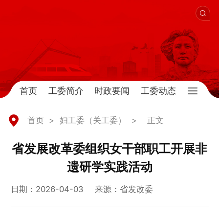
首页
工委简介
时政要闻
工委动态
首页
>
妇工委（关工委）
>
正文
省发展改革委组织女干部职工开展非
遗研学实践活动
日期：2026-04-03
来源：省发改委