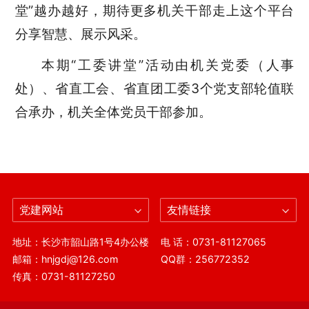
堂”越办越好，期待更多机关干部走上这个平台
分享智慧、展示风采。
本期“工委讲堂”活动由机关党委（人事
处）、省直工会、省直团工委3个党支部轮值联
合承办，机关全体党员干部参加。
党建网站
友情链接
地址：长沙市韶山路1号4办公楼
电 话：0731-81127065
邮箱：hnjgdj@126.com
QQ群：256772352
传真：0731-81127250