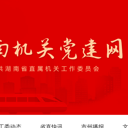
工委动态
省直快讯
市州播报