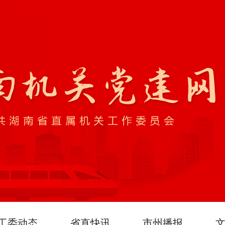
工委动态
省直快讯
市州播报