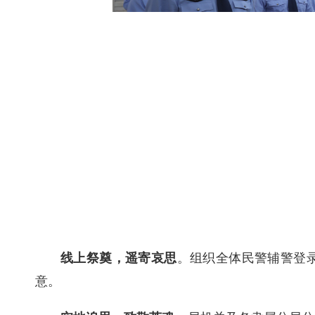
。
组织全体民警辅警登
线上祭奠，遥寄哀思
意。