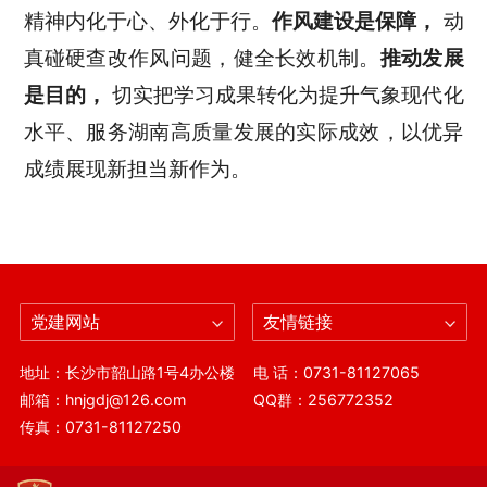
精神内化于心、外化于行。
作风建设是保障
，
动
真碰硬查改作风问题，健全长效机制。
推动发展
是目的
，
切实把学习成果转化为提升气象现代化
水平、服务湖南高质量发展的实际成效，以优异
成绩展现新担当新作为。
党建网站
友情链接
地址：长沙市韶山路1号4办公楼
电 话：0731-81127065
邮箱：hnjgdj@126.com
QQ群：256772352
传真：0731-81127250