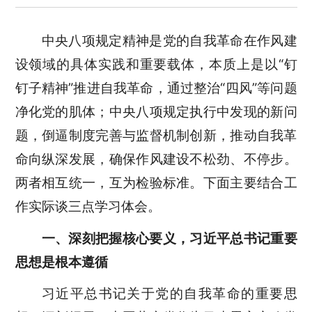
中央
八项规定精神是党的自我革命在作风建
设领域的具体实践和重要载体，
本质上是以
“
钉
钉子精神
”
推进自我革命，通过整治
“
四风
”
等问题
净化党的肌体
；
中央
八项规定执行中发现的新问
题，倒逼制度完善与监督机制创新，推动自我革
命向纵深发展
，
确保作风建设不松劲、不停步。
两者相互统一
，互为检验标准。
下面主要结合工
作实际谈三点学习体会。
一、
深刻把握核心要义
，
习近平
总书记重要
思想是根本遵循
习近平总书记关于党的自我革命的重要思