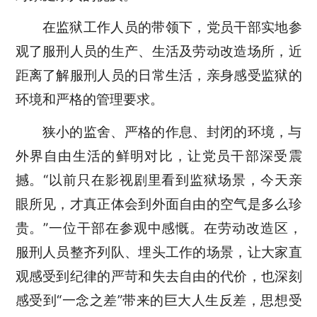
在监狱工作人员的带领下，党员干部
实地参
观了
服刑人员的生产、生活及劳动改造场所，近
距离了解服刑人员的日常生活
，
亲身感受监狱的
环境和严格的管理要求。
狭小的监舍、严格的作息、封闭的环境，与
外界自由生活的鲜明对比，让党员干部深受震
撼。
“以前只在影视剧里看到监狱场景，今天亲
眼所见，才真正体会到
外面
自由的
空气是多么
珍
贵。
”一位干部
在参观中
感慨。在劳动改造区，
服刑人员整齐列队、埋头工作的场景，让
大家
直
观感受到纪律的严苛和失去自由的代价
，也
深刻
感受到
“一念之差”带来的巨大人生反差，思想受