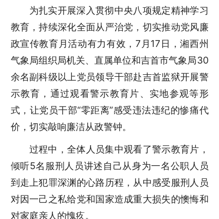
为
扎实开展
深入贯彻中央八项规定精神学习
教育，持续深化全面从严治党，
切实推动党风廉
政宣传教育月活动有力有效，
7月1
7
日，湘西州
气象局组织局机关、直属单位和吉首市
气象
局
30
余名副科
级
以上党员领导干部
赴
吉首监狱开展警
示教育
，通过观看警示教育片、实地参观等形
式，让党员干部
“零距离”感受违法违纪的惨痛代
价，切实敲响廉洁从政警钟
。
过程中，
全体人员集中观看了警示教育片，
倾听
5名服刑人员讲述自己从
身为一名
公职人员
到
走上犯罪深渊的心路历程，从中感受服刑人员
对
因一己之私给
党和国家造成重大损失的懊悔和
对家庭亲人的愧疚。