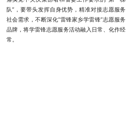
队”，要带头发挥自身优势，精准对接志愿服务
社会需求，不断深化“雷锋家乡学雷锋”志愿服务
品牌，将学雷锋志愿服务活动融入日常、化作经
常。
党建网站
友情链接
地址：长沙市韶山路1号4办公楼
电 话：0731-81127065
邮箱：hnjgdj@126.com
QQ群：256772352
传真：0731-81127250
备案号：湘ICP备05016224号 湘公网安备 43010202001418号